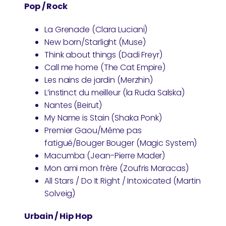
Pop / Rock
La Grenade (Clara Luciani)
New born/Starlight (Muse)
Think about things (Dadi Freyr)
Call me home (The Cat Empire)
Les nains de jardin (Merzhin)
L’instinct du meilleur (la Ruda Salska)
Nantes (Beirut)
My Name is Stain (Shaka Ponk)
Premier Gaou/Même pas
fatigué/Bouger Bouger (Magic System)
Macumba (Jean-Pierre Mader)
Mon ami mon frère (Zoufris Maracas)
All Stars / Do It Right / Intoxicated (Martin
Solveig)
Urbain / Hip Hop