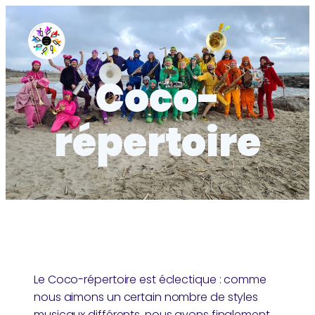
Aller
au
contenu
Coco-
répertoire
Le Coco-répertoire est éclectique : comme
nous aimons un certain nombre de styles
musicaux différents, nous avons finalement